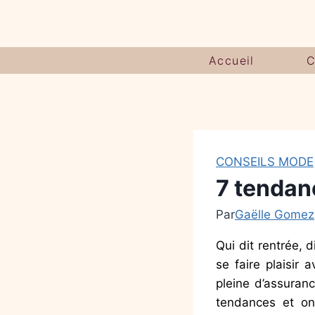
Accueil
C
CONSEILS MODE
7 tendan
Par
Gaëlle Gomez
Qui dit rentrée, 
se faire plaisir
pleine d’assuran
tendances et o