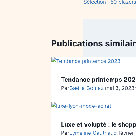
Sélection : 50 blaze
Publications similai
Tendance printemps 20
Par
Gaëlle Gomez
mai 3, 2023
Luxe et volupté : le shop
Par
Eymeline Gautriaud
février