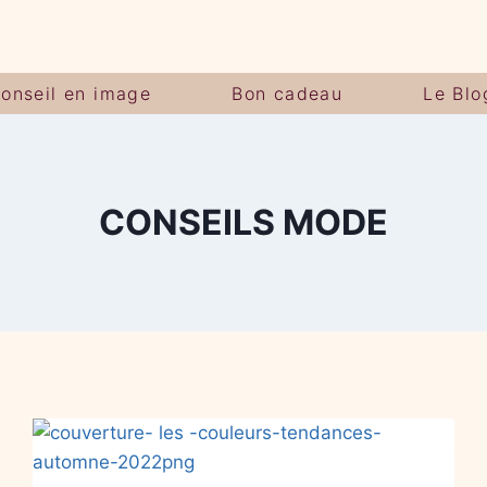
onseil en image
Bon cadeau
Le Blo
CONSEILS MODE