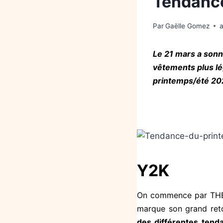
Tendance
Par
Gaëlle Gomez
a
Le 21 mars a sonné
vêtements plus lé
printemps/été 20
Y2K
On commence par THE 
marque son grand reto
des différentes tend