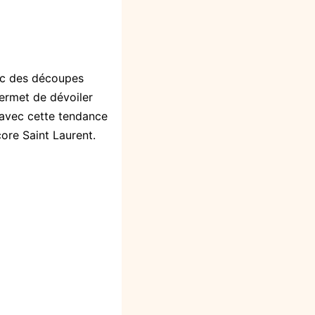
ec des découpes
permet de dévoiler
r avec cette tendance
core
Saint Laurent
.