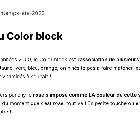
du
Color
block
x années 2000, le
Color
block est
l’association de plusieurs
aune, vert, bleu, orange, on n’hésite pas à faire matcher l
 vitaminés à souhait !
eurs
punchy
le
rose s’impose comme
LA
couleur de cette 
du moment que c’est rose, tout va ! En petite touche ou en 
obe !