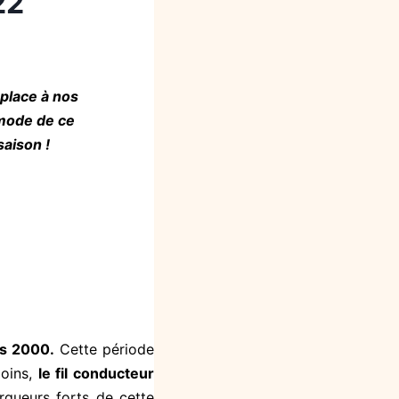
22
 place à nos
mode de ce
saison !
es 2000.
Cette période
moins,
le fil conducteur
rqueurs forts de cette