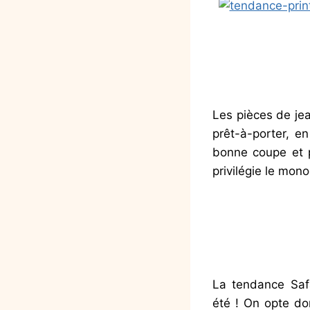
Les pièces de jea
prêt-à-porter, en
bonne coupe et p
privilégie le mon
.
.
.
La tendance Safa
été ! On opte do