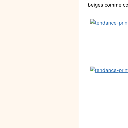
beiges comme cou
.
.