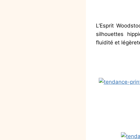
.
L’Esprit Woodsto
silhouettes hipp
fluidité et légère
.